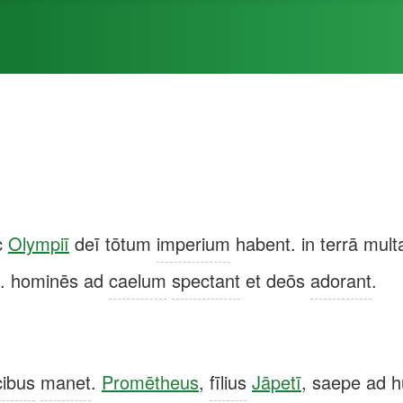
c
Olympiī
deī tōtum
imperium
habent. in terrā mult
s. hominēs ad
caelum
spectant
et deōs
adorant
.
cibus
manet
.
Promētheus
,
fīlius
Jāpetī
, saepe ad 