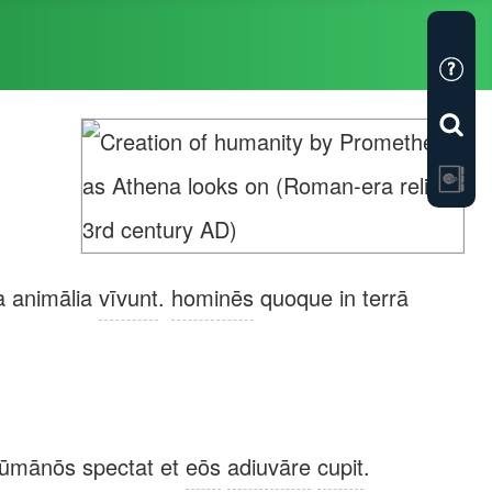
a animālia
vīvunt
.
hominēs
quoque in terrā
hūmānōs spectat et
eōs
adiuvāre
cupit
.