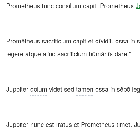
Promētheus
tunc
cōnsilium capit
; Promētheus
J
Promētheus sacrificium capit et dīvidit.
ossa
in
legere
atque
aliud
sacrificium hūmānīs dare."
Juppiter
dolum
videt sed
tamen
ossa in sēbō legi
Juppiter nunc est
īrātus
et Promētheus timet. J