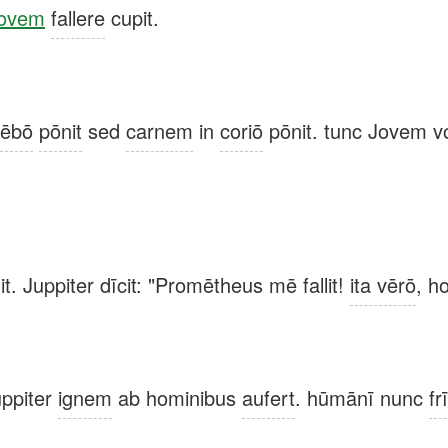
ovem
fallere
cupit.
sēbō
pōnit
sed
carnem
in
coriō
pōnit. tunc Jovem voc
t. Juppiter dīcit: "Promētheus mē fallit!
ita vērō
, h
uppiter
ignem
ab hominibus
aufert
. hūmānī nunc
fr