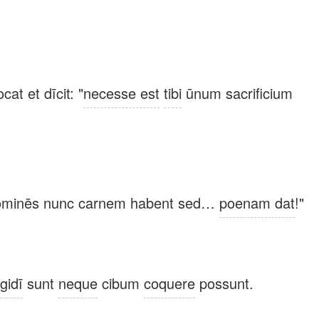
at et dīcit: "
necesse est
tibi
ūnum sacrificium
ominēs nunc carnem habent sed…
poenam dat
!"
īgidī
sunt
neque
cibum
coquere
possunt.