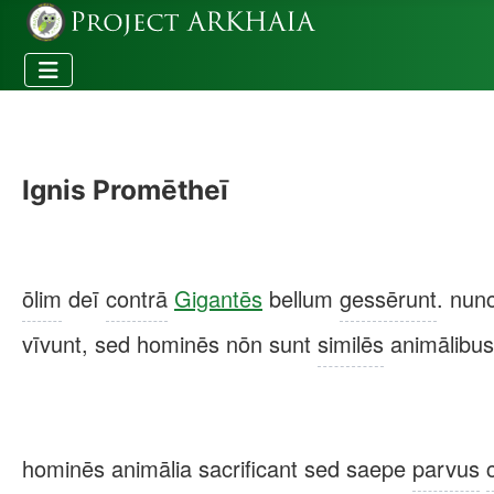
Ignis Promētheī
ōlim
deī
contrā
Gigantēs
bellum
gessērunt
. nun
vīvunt, sed hominēs nōn sunt
similēs
animālibu
hominēs animālia sacrificant sed saepe
parvus