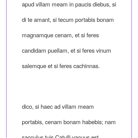
apud villam meam in paucis diebus, si
di te amant, si tecum portabis bonam
magnamque cenam, et si feres
candidam puellam, et si feres vinum
salemque et si feres cachinnas.
dico, si haec ad villam meam
portabis, cenam bonam habebis; nam
sacculus tuis Catulli vacuus est.